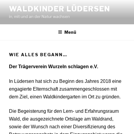
Zum
WALDKINDER LÜDERSEN
Inhalt
in, mit und an der Natur wachsen
springen
Menü
WIE ALLES BEGANN…
Der Trägerverein Wurzeln schlagen e.V.
In Lüdersen hat sich zu Beginn des Jahres 2018 eine
engagierte Elternschaft zusammengeschlossen mit
dem Ziel, einen Waldkindergarten im Ort zu gründen.
Die Begeisterung für den Lern- und Erfahrungsraum
Wald, die ausgezeichnete Ortslage am Waldrand,
sowie der Wunsch nach einer Diversifizierung des