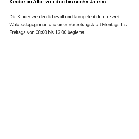
Kinder im Alter von drei bis sechs Jahren.
Die Kinder werden liebevoll und kompetent durch zwei
Waldpädagoginnen und einer Vertretungskraft Montags bis
Freitags von 08:00 bis 13:00 begleitet.
Der Waldkindergarten Lüdersen hat erst kürzlich ein neues
Waldstück gefunden und ist mit seinem Bauwagen
innerhalb des Orts Lüdersen umgezogen.
Nur bei Sturm findet der Kindergartenbetrieb nicht im Wald
statt. Dann weicht die Gruppe in die Notunterkunft im Dorf
aus.
Wenn ihr Interesse an einem Kindergartenplatz habt und