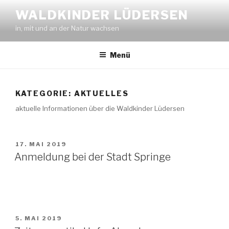
Zum
WALDKINDER LÜDERSEN
Inhalt
in, mit und an der Natur wachsen
springen
Menü
KATEGORIE:
AKTUELLES
aktuelle Informationen über die Waldkinder Lüdersen
VERÖFFENTLICHT
17. MAI 2019
AM
Anmeldung bei der Stadt Springe
VERÖFFENTLICHT
5. MAI 2019
AM